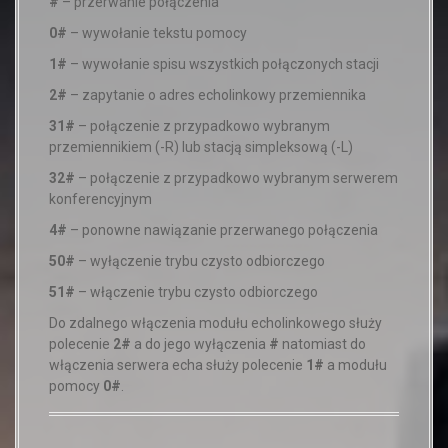
#
– przerwanie połączenia
0#
– wywołanie tekstu pomocy
1#
– wywołanie spisu wszystkich połączonych stacji
2#
– zapytanie o adres echolinkowy przemiennika
31#
– połączenie z przypadkowo wybranym
przemiennikiem (-R) lub stacją simpleksową (-L)
32#
– połączenie z przypadkowo wybranym serwerem
konferencyjnym
4#
– ponowne nawiązanie przerwanego połączenia
50#
– wyłączenie trybu czysto odbiorczego
51#
– włączenie trybu czysto odbiorczego
Do zdalnego włączenia modułu echolinkowego służy
polecenie
2#
a do jego wyłączenia
#
natomiast do
włączenia serwera echa służy polecenie
1#
a modułu
pomocy
0#
.