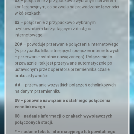
02
– połączenie z przypadkowo wybranym serwerem
konferencyjnym, co pozwala na prowadzenie łączności
w kółeczkach.
03
– połączenie z przypadkowo wybranym
użytkownikiem korzystającym z dostępu
internetowego.
20#
– powoduje przerwanie połączenia internetowego
(w przypadku kilku istniejących połączeń internetowych
– przerwanie ostatnio nawiązanego). Połączenie to
przeważnie i tak jest przerywane automatycznie po
ustawionym przez operatora przemiennika czasie
braku aktywności.
##
– przerwanie wszystkich połączeń echolinkowych
na danym przemienniku.
09 – ponowne nawiązanie ostatniego połączenia
echolinkowego.
08 – nadanie informacji o znakach wywoławczych
połączonych stacji.
* – nadanie tekstu informacyjnego lub powitalnego.