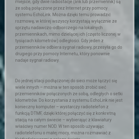
miejsce, gdy dwie radiostacje (link lub przemiennik) są
ze sobą połączone przez Internet przy pomocy
systemu EchoLink. Można dzięki temu prowadzić
rozmowę, w której wszyscy korzystają wyłącznie ze
sprzętu nadawczo-odbiorczego na lokalnych
przemiennikach, mimo dzielącej ich (często liczonej w
tysiącach kilometrów) odległości. Gdy jeden z
przemienników odbiera sygnał radiowy, przesyła go do
drugiego przy pomocy Internetu, który ponownie
nadaje sygnał radiowy.
Do jednej stacji podłączonej do sieci może łączyć się
wiele innych – można w ten sposób zrobić sieć
przemienników połączonych ze sobą, odległych o setki
kilometrów. Do korzystania z systemu EchoLink nie jest
konieczny komputer – wystarczy radiotelefon z
funkcją DTMF, dzięki której połączyć się z konkretną
stacją na całym świecie – wybierając z klawiatury
właściwy numer NOD. W ten sposób używając
radiotelefonu o małej mocy, można rozmawiać z