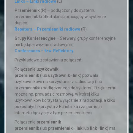
Links – Linki radiowe
(L)
Przemiennik
(R) – podłączony do systemu
przemiennik krótkofalarski pracujący w systemie
duplex.
Repaters – Przemienniki radiowe
(R)
Grupy Konferencyjne
– Serwery, grupy konferencyjne
nie będące węzłami radiowymi.
Conferences – tzw. Reflektory
Przykładowe zestawiania połączeń:
Połączenie
użytkownik
–
przemiennik
(lub
użytkownik
–
link
) pozwala
użytkownikowi na korzystanie z radiostacji (lub
przemiennika) podłączonego do systemu. Dzięki temu
można np. prowadzić rozmowę, w której kilku
użytkowników korzysta wyłącznie z radiostacji, a kilku
pozostałych korzysta z EchoLinka i za pomocą
Internetu łączy się z tym przemiennikiem.
Połączenie
przemiennik
–
przemiennik
(lub
przemiennik
–
link
lub
link
–
link
) ma