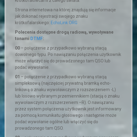
Krótkofalowcami z całego świata.
Strona internetowa na której znajdują się informacje
jak dokonać rejestracji swojego znaku
krótkofalarskiego:
EchoLink ORG
Polecenia dostępne drogą radiową, wywoływane
tonami
DTMF
:
00
– połączenie z przypadkowo wybraną stacją
dowolnego typu. Po nawiązaniu połączenia użytkownik
może włączyć się do prowadzonego tam QSO lub
podać wywołanie.
01
– połączenie z przypadkowo wybraną stacją
simpleksową (najczęściej prywatną bramką echo-
linkową o znaku wywoławczym z rozszerzeniem -L)
lub losowo wybranym przemiennikiem (stacją o znaku
wywoławczym z rozszerzeniem –R). O nawiązaniu
przez system połączenia użytkownik jest informowany
za pomocą komunikatu głosowego i następnie może
podać wywołanie ogólne lub włączyć się do
prowadzonego tam QSO.