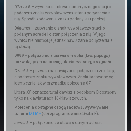
07
znak
#
– wywołanie adresu numerycznego stacji o
podanym znaku wywoławczym i stanu połączenia z
nią. Sposób kodowania znaku podany jest poniżej.
06
numer
– zapytanie o znak wywoławczy stacji o
podanym adresie i o stan połączenia z nią. W jego
wyniku nie następuje jednak nawiązanie połączenia z
tą stacją.
9999 – połączenie z serwerem echa (tzw. papuga)
pozwalającym na ocenę jakości własnego sygnału.
C
znak
#
– pozwala na nawiązanie połączenia ze stacją
o podanym znaku wywoławczym. Znaki kodowane są
identycznie jak w przypadku polecenia 07.
Litera „
C
” oznacza tutaj klawisz z podpisem C dostępny
tylko na klawiaturach 16-klawiszowych.
Polecenia dostępne drogą radiową, wywoływane
tonami
DTMF
(dla oprogramowania SvxLink)
:
numer
#
– połączenie ze stacją o danym adresie