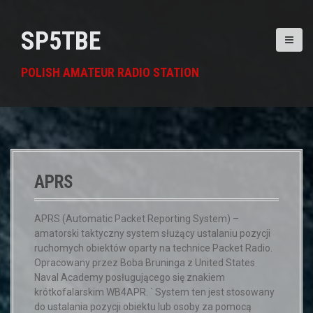
S
k
SP5TBE
i
p
t
POLISH AMATEUR RADIO STATION
o
c
o
n
t
e
n
APRS
t
APRS (Automatic Packet Reporting System) –
amatorski taktyczny system służący ustalaniu pozycji
ruchomych obiektów oparty na technice Packet Radio.
Opracowany przez Boba Bruninga z United States
Naval Academy posługującego się znakiem
krótkofalarskim WB4APR. ` System ten jest stosowany
do ustalania pozycji obiektu lub osoby za pomocą