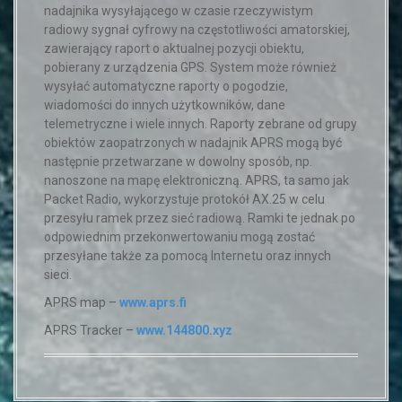
nadajnika wysyłającego w czasie rzeczywistym
radiowy sygnał cyfrowy na częstotliwości amatorskiej,
zawierający raport o aktualnej pozycji obiektu,
pobierany z urządzenia GPS. System może również
wysyłać automatyczne raporty o pogodzie,
wiadomości do innych użytkowników, dane
telemetryczne i wiele innych. Raporty zebrane od grupy
obiektów zaopatrzonych w nadajnik APRS mogą być
następnie przetwarzane w dowolny sposób, np.
nanoszone na mapę elektroniczną. APRS, ta samo jak
Packet Radio, wykorzystuje protokół AX.25 w celu
przesyłu ramek przez sieć radiową. Ramki te jednak po
odpowiednim przekonwertowaniu mogą zostać
przesyłane także za pomocą Internetu oraz innych
sieci.
APRS map –
www.aprs.fi
APRS Tracker –
www.144800.xyz